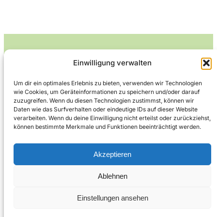
Einwilligung verwalten
Leckerlife
Um dir ein optimales Erlebnis zu bieten, verwenden wir Technologien
wie Cookies, um Geräteinformationen zu speichern und/oder darauf
Lecker essen – gesund leben.
zuzugreifen. Wenn du diesen Technologien zustimmst, können wir
Daten wie das Surfverhalten oder eindeutige IDs auf dieser Website
verarbeiten. Wenn du deine Einwilligung nicht erteilst oder zurückziehst,
können bestimmte Merkmale und Funktionen beeinträchtigt werden.
Über Leckerlife
Datenschutzerklärung
Impressum
Kontakt
Akzeptieren
Ablehnen
Copyright © 2026
Designed by
WPZOOM
Einstellungen ansehen