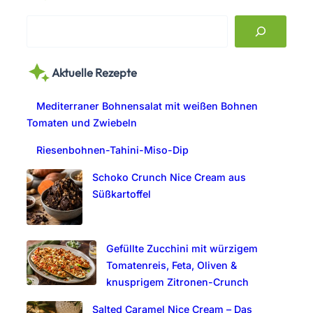
S
e
a
Aktuelle Rezepte
r
c
Mediterraner Bohnensalat mit weißen Bohnen
h
Tomaten und Zwiebeln
Riesenbohnen-Tahini-Miso-Dip
Schoko Crunch Nice Cream aus
Süßkartoffel
Gefüllte Zucchini mit würzigem
Tomatenreis, Feta, Oliven &
knusprigem Zitronen-Crunch
Salted Caramel Nice Cream – Das