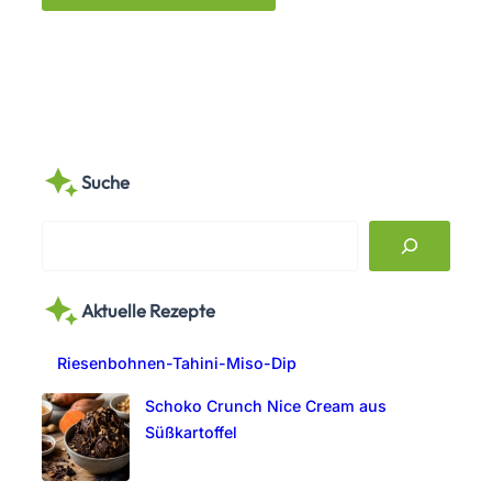
Suche
S
e
a
Aktuelle Rezepte
r
c
Riesenbohnen-Tahini-Miso-Dip
h
Schoko Crunch Nice Cream aus
Süßkartoffel