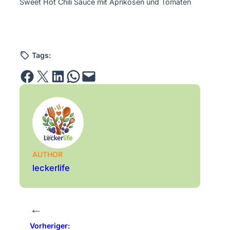
Sweet Hot Chili Sauce mit Aprikosen und Tomaten
Tags:
Share on Facebook
Email this Page
Share on LinkedIn
Share on WhatsApp
Email this Page
AUTHOR
leckerlife
←
Vorheriger: