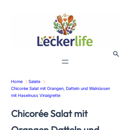
Zum
Inhalt
springen
Home
Salate
Chicorée Salat mit Orangen, Datteln und Walnüssen
mit Haselnuss Vinaigrette
Chicorée Salat mit
Orangen Datteln und