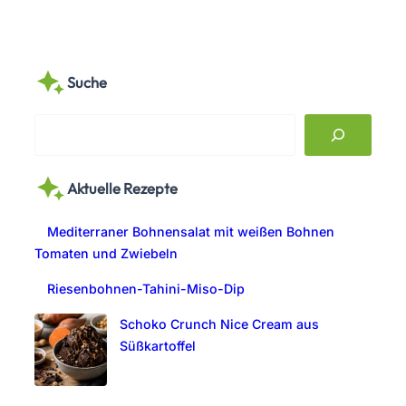
Suche
S
e
a
Aktuelle Rezepte
r
c
Mediterraner Bohnensalat mit weißen Bohnen
h
Tomaten und Zwiebeln
Riesenbohnen-Tahini-Miso-Dip
Schoko Crunch Nice Cream aus
Süßkartoffel