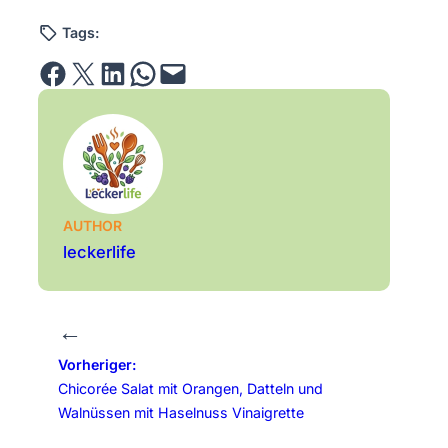
Tags:
Share on Facebook
Email this Page
Share on LinkedIn
Share on WhatsApp
Email this Page
AUTHOR
leckerlife
←
Vorheriger:
Chicorée Salat mit Orangen, Datteln und
Walnüssen mit Haselnuss Vinaigrette