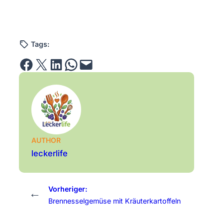
Tags:
Share on Facebook
Email this Page
Share on LinkedIn
Share on WhatsApp
Email this Page
AUTHOR
leckerlife
Vorheriger:
←
Brennesselgemüse mit Kräuterkartoffeln