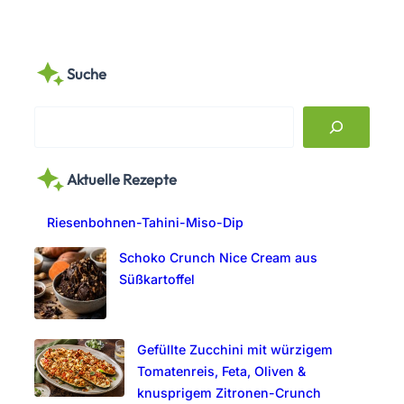
Suche
S
e
a
Aktuelle Rezepte
r
c
Riesenbohnen-Tahini-Miso-Dip
h
Schoko Crunch Nice Cream aus
Süßkartoffel
Gefüllte Zucchini mit würzigem
Tomatenreis, Feta, Oliven &
knusprigem Zitronen-Crunch