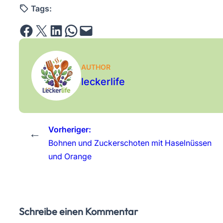
Tags:
Share on Facebook
Email this Page
Share on LinkedIn
Share on WhatsApp
Email this Page
AUTHOR
leckerlife
Vorheriger:
←
Bohnen und Zuckerschoten mit Haselnüssen
und Orange
Schreibe einen Kommentar