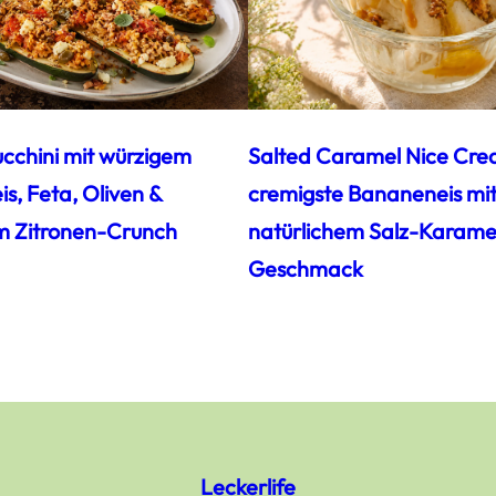
ucchini mit würzigem
Salted Caramel Nice Cre
s, Feta, Oliven &
cremigste Bananeneis mi
m Zitronen-Crunch
natürlichem Salz-Karamel
Geschmack
Leckerlife