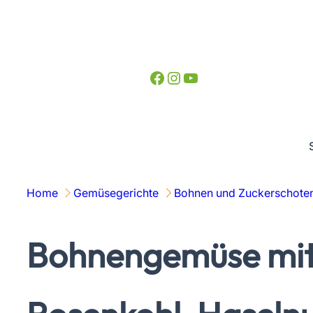
Zum
Inhalt
springen
Facebook
Instagram
YouTube
Home
Gemüsegerichte
Bohnen und Zuckerschoten
Bohnengemüse mit