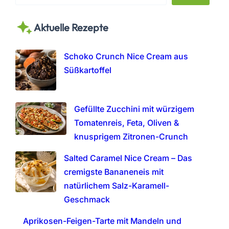
e
a
Aktuelle Rezepte
r
c
h
Schoko Crunch Nice Cream aus
Süßkartoffel
Gefüllte Zucchini mit würzigem
Tomatenreis, Feta, Oliven &
knusprigem Zitronen-Crunch
Salted Caramel Nice Cream – Das
cremigste Bananeneis mit
natürlichem Salz-Karamell-
Geschmack
Aprikosen-Feigen-Tarte mit Mandeln und