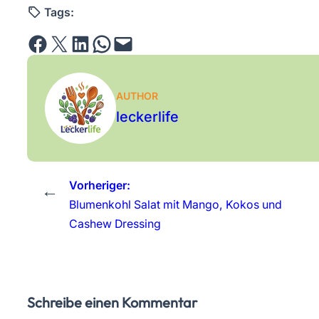
Tags:
Share on Facebook
Email this Page
Share on LinkedIn
Share on WhatsApp
Email this Page
AUTHOR
leckerlife
Vorheriger:
←
Blumenkohl Salat mit Mango, Kokos und
Cashew Dressing
Schreibe einen Kommentar