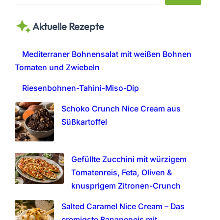
e
a
Aktuelle Rezepte
r
c
h
Mediterraner Bohnensalat mit weißen Bohnen
Tomaten und Zwiebeln
Riesenbohnen-Tahini-Miso-Dip
Schoko Crunch Nice Cream aus
Süßkartoffel
Gefüllte Zucchini mit würzigem
Tomatenreis, Feta, Oliven &
knusprigem Zitronen-Crunch
Salted Caramel Nice Cream – Das
cremigste Bananeneis mit