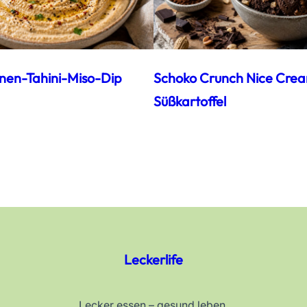
nen-Tahini-Miso-Dip
Schoko Crunch Nice Cre
Süßkartoffel
Leckerlife
Lecker essen – gesund leben.