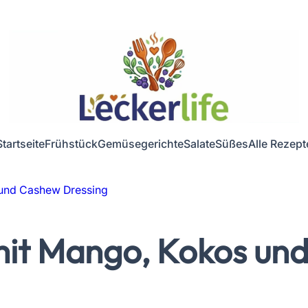
Startseite
Frühstück
Gemüsegerichte
Salate
Süßes
Alle Rezept
 und Cashew Dressing
mit Mango, Kokos un