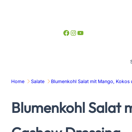
Zum
Inhalt
springen
Facebook
Instagram
YouTube
Home
Salate
Blumenkohl Salat mit Mango, Kokos
Blumenkohl Salat 