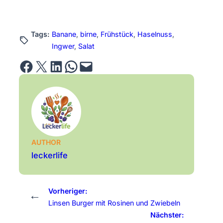
Tags:
Banane
, 
birne
, 
Frühstück
, 
Haselnuss
, 
Ingwer
, 
Salat
Share on Facebook
Email this Page
Share on LinkedIn
Share on WhatsApp
Email this Page
AUTHOR
leckerlife
Vorheriger:
←
Linsen Burger mit Rosinen und Zwiebeln
Nächster: