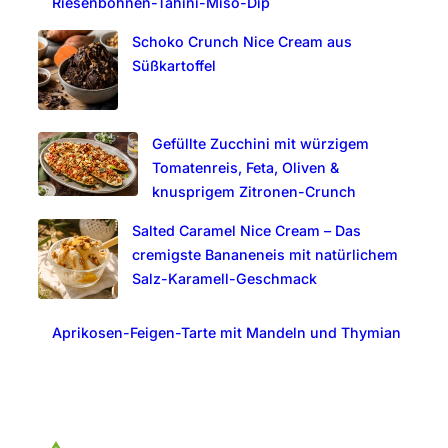
Riesenbohnen-Tahini-Miso-Dip
h
Schoko Crunch Nice Cream aus
Süßkartoffel
Gefüllte Zucchini mit würzigem
Tomatenreis, Feta, Oliven &
knusprigem Zitronen-Crunch
Salted Caramel Nice Cream – Das
cremigste Bananeneis mit natürlichem
Salz-Karamell-Geschmack
Aprikosen-Feigen-Tarte mit Mandeln und Thymian