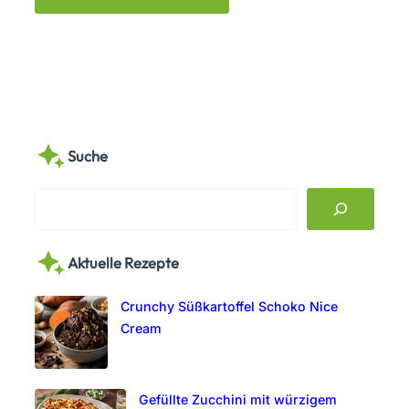
Suche
S
e
a
Aktuelle Rezepte
r
c
Crunchy Süßkartoffel Schoko Nice
h
Cream
Gefüllte Zucchini mit würzigem