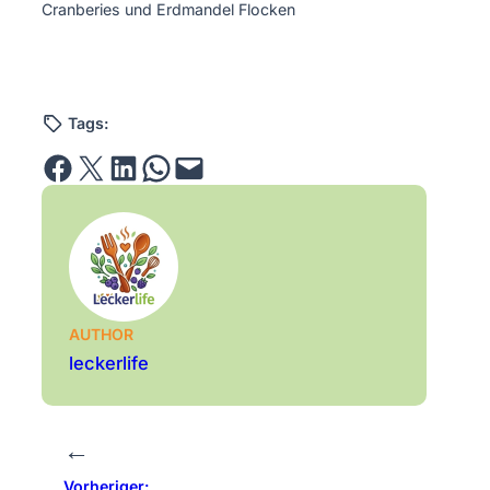
Cranberies und Erdmandel Flocken
Tags:
Share on Facebook
Email this Page
Share on LinkedIn
Share on WhatsApp
Email this Page
AUTHOR
leckerlife
←
Vorheriger: