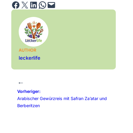
Share on Facebook
Email this Page
Share on LinkedIn
Share on WhatsApp
Email this Page
AUTHOR
leckerlife
←
Vorheriger:
Arabischer Gewürzreis mit Safran Za’atar und
Berberitzen