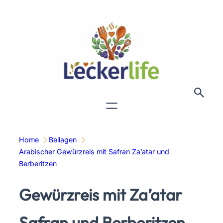
Zum
Inhalt
springen
Home
Beilagen
Arabischer Gewürzreis mit Safran Za’atar und
Berberitzen
Gewürzreis mit Za’atar
Safran und Berberitzen