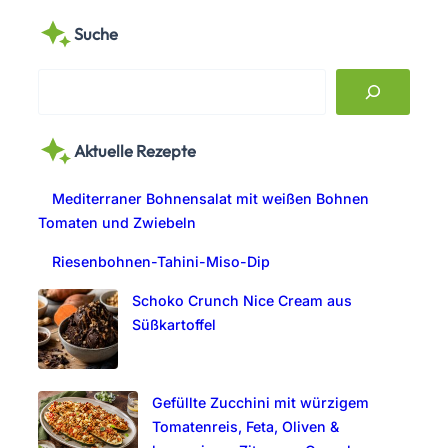
Suche
S
e
a
Aktuelle Rezepte
r
c
Mediterraner Bohnensalat mit weißen Bohnen
h
Tomaten und Zwiebeln
Riesenbohnen-Tahini-Miso-Dip
Schoko Crunch Nice Cream aus
Süßkartoffel
Gefüllte Zucchini mit würzigem
Tomatenreis, Feta, Oliven &