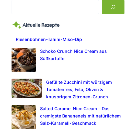
S
e
a
Aktuelle Rezepte
r
c
Riesenbohnen-Tahini-Miso-Dip
h
Schoko Crunch Nice Cream aus
Süßkartoffel
Gefüllte Zucchini mit würzigem
Tomatenreis, Feta, Oliven &
knusprigem Zitronen-Crunch
Salted Caramel Nice Cream – Das
cremigste Bananeneis mit natürlichem
Salz-Karamell-Geschmack