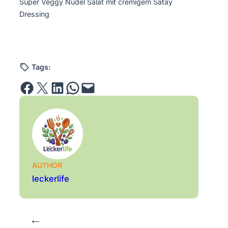
Super Veggy Nudel Salat mit cremigem Satay
Dressing
Tags:
Share on Facebook
Email this Page
Share on LinkedIn
Share on WhatsApp
Email this Page
AUTHOR
leckerlife
←