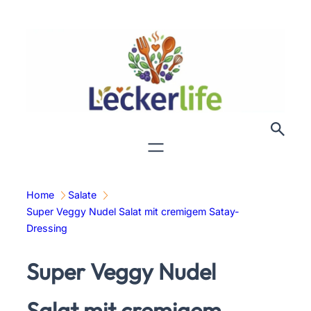
Zum
Inhalt
springen
Home
Salate
Super Veggy Nudel Salat mit cremigem Satay-
Dressing
Super Veggy Nudel
Salat mit cremigem