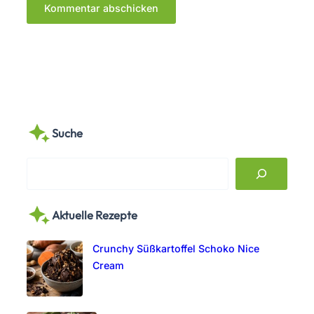
Suche
S
e
a
Aktuelle Rezepte
r
c
Crunchy Süßkartoffel Schoko Nice
h
Cream