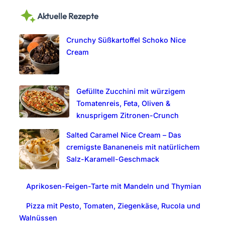
a
Aktuelle Rezepte
r
c
Crunchy Süßkartoffel Schoko Nice
h
Cream
Gefüllte Zucchini mit würzigem
Tomatenreis, Feta, Oliven &
knusprigem Zitronen-Crunch
Salted Caramel Nice Cream – Das
cremigste Bananeneis mit natürlichem
Salz-Karamell-Geschmack
Aprikosen-Feigen-Tarte mit Mandeln und Thymian
Pizza mit Pesto, Tomaten, Ziegenkäse, Rucola und
Walnüssen