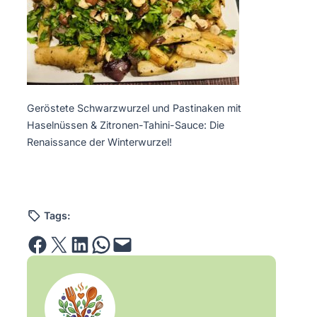
Geröstete Schwarzwurzel und Pastinaken mit
Haselnüssen & Zitronen-Tahini-Sauce: Die
Renaissance der Winterwurzel!
Tags:
Share on Facebook
Email this Page
Share on LinkedIn
Share on WhatsApp
Email this Page