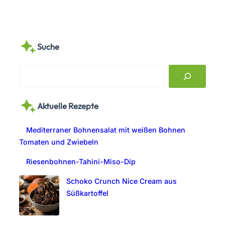
Suche
S
e
a
Aktuelle Rezepte
r
c
Mediterraner Bohnensalat mit weißen Bohnen
h
Tomaten und Zwiebeln
Riesenbohnen-Tahini-Miso-Dip
Schoko Crunch Nice Cream aus
Süßkartoffel