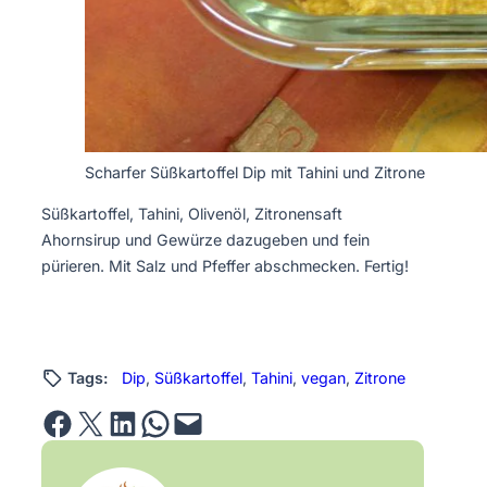
Scharfer Süßkartoffel Dip mit Tahini und Zitrone
Süßkartoffel, Tahini, Olivenöl, Zitronensaft
Ahornsirup und Gewürze dazugeben und fein
pürieren. Mit Salz und Pfeffer abschmecken. Fertig!
Tags:
Dip
, 
Süßkartoffel
, 
Tahini
, 
vegan
, 
Zitrone
Share on Facebook
Email this Page
Share on LinkedIn
Share on WhatsApp
Email this Page