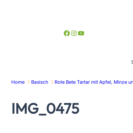
Zum
Inhalt
springen
Facebook
Instagram
YouTube
Home
Basisch
Rote Bete Tartar mit Apfel, Minze 
IMG_0475