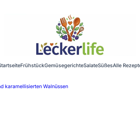
Startseite
Frühstück
Gemüsegerichte
Salate
Süßes
Alle Rezept
und karamellisierten Walnüssen