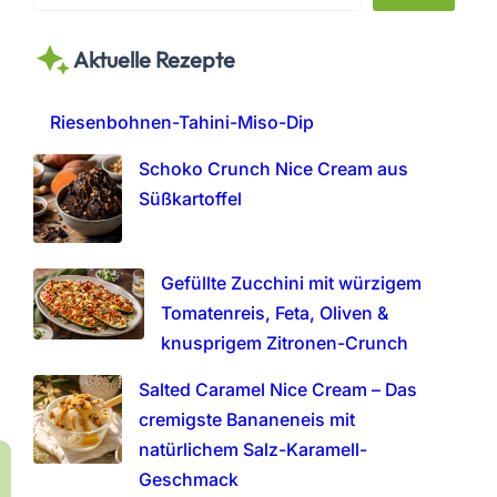
e
a
Aktuelle Rezepte
r
c
h
Riesenbohnen-Tahini-Miso-Dip
Schoko Crunch Nice Cream aus
Süßkartoffel
Gefüllte Zucchini mit würzigem
Tomatenreis, Feta, Oliven &
knusprigem Zitronen-Crunch
Salted Caramel Nice Cream – Das
cremigste Bananeneis mit
natürlichem Salz-Karamell-
Geschmack