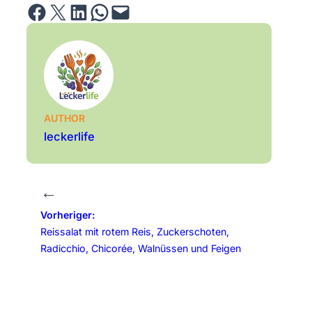
Share on Facebook
Email this Page
Share on LinkedIn
Share on WhatsApp
Email this Page
AUTHOR
leckerlife
←
Vorheriger:
Reissalat mit rotem Reis, Zuckerschoten,
Radicchio, Chicorée, Walnüssen und Feigen