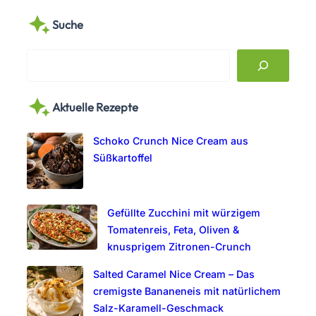
Suche
S
e
a
Aktuelle Rezepte
r
c
Schoko Crunch Nice Cream aus
h
Süßkartoffel
Gefüllte Zucchini mit würzigem
Tomatenreis, Feta, Oliven &
knusprigem Zitronen-Crunch
Salted Caramel Nice Cream – Das
cremigste Bananeneis mit natürlichem
Salz-Karamell-Geschmack