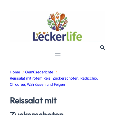
Zum
Inhalt
springen
Home
Gemüsegerichte
Reissalat mit rotem Reis, Zuckerschoten, Radicchio,
Chicorée, Walnüssen und Feigen
Reissalat mit
Zuckerschoten