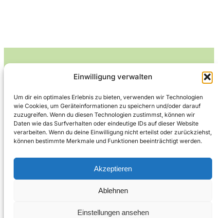
Einwilligung verwalten
Leckerlife
Um dir ein optimales Erlebnis zu bieten, verwenden wir Technologien
wie Cookies, um Geräteinformationen zu speichern und/oder darauf
Lecker essen – gesund leben.
zuzugreifen. Wenn du diesen Technologien zustimmst, können wir
Daten wie das Surfverhalten oder eindeutige IDs auf dieser Website
verarbeiten. Wenn du deine Einwilligung nicht erteilst oder zurückziehst,
können bestimmte Merkmale und Funktionen beeinträchtigt werden.
Über Leckerlife
Datenschutzerklärung
Impressum
Kontakt
Akzeptieren
Ablehnen
Copyright © 2026
Designed by
WPZOOM
Einstellungen ansehen