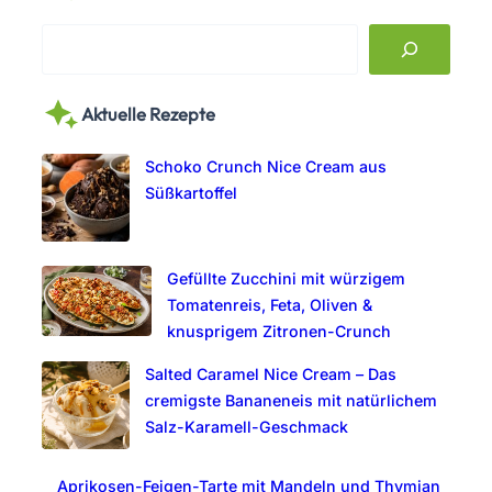
S
e
a
Aktuelle Rezepte
r
c
Schoko Crunch Nice Cream aus
h
Süßkartoffel
Gefüllte Zucchini mit würzigem
Tomatenreis, Feta, Oliven &
knusprigem Zitronen-Crunch
Salted Caramel Nice Cream – Das
cremigste Bananeneis mit natürlichem
Salz-Karamell-Geschmack
Aprikosen-Feigen-Tarte mit Mandeln und Thymian