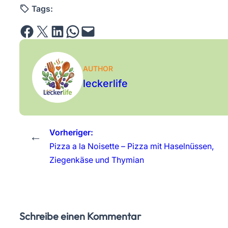
Tags:
Share on Facebook
Email this Page
Share on LinkedIn
Share on WhatsApp
Email this Page
AUTHOR
leckerlife
Vorheriger:
←
Pizza a la Noisette – Pizza mit Haselnüssen,
Ziegenkäse und Thymian
Schreibe einen Kommentar