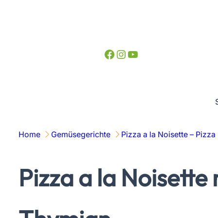
Zum
Inhalt
springen
Facebook
Instagram
YouTube
Home
Gemüsegerichte
Pizza a la Noisette – Piz
Pizza a la Noisette