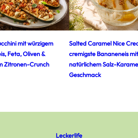
ucchini mit würzigem
Salted Caramel Nice Cre
s, Feta, Oliven &
cremigste Bananeneis mi
m Zitronen-Crunch
natürlichem Salz-Karamel
Geschmack
Leckerlife