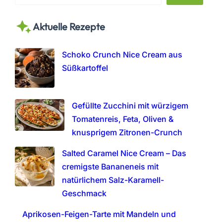
e
a
Aktuelle Rezepte
r
c
h
Schoko Crunch Nice Cream aus
Süßkartoffel
Gefüllte Zucchini mit würzigem
Tomatenreis, Feta, Oliven &
knusprigem Zitronen-Crunch
Salted Caramel Nice Cream – Das
cremigste Bananeneis mit
natürlichem Salz-Karamell-
Geschmack
Aprikosen-Feigen-Tarte mit Mandeln und