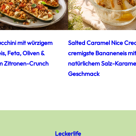
ucchini mit würzigem
Salted Caramel Nice Cre
s, Feta, Oliven &
cremigste Bananeneis mi
m Zitronen-Crunch
natürlichem Salz-Karamel
Geschmack
Leckerlife