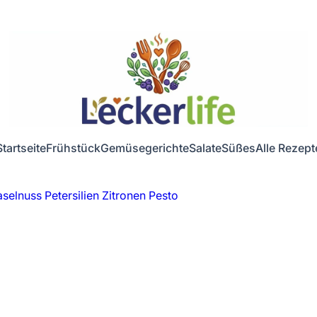
Startseite
Frühstück
Gemüsegerichte
Salate
Süßes
Alle Rezept
aselnuss Petersilien Zitronen Pesto