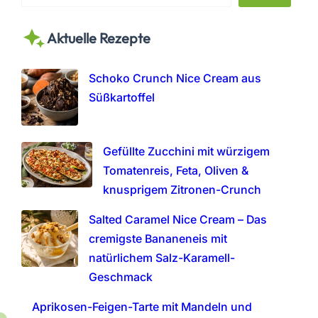
e
a
Aktuelle Rezepte
r
c
h
Schoko Crunch Nice Cream aus
Süßkartoffel
Gefüllte Zucchini mit würzigem
Tomatenreis, Feta, Oliven &
knusprigem Zitronen-Crunch
Salted Caramel Nice Cream – Das
cremigste Bananeneis mit
natürlichem Salz-Karamell-
Geschmack
Aprikosen-Feigen-Tarte mit Mandeln und