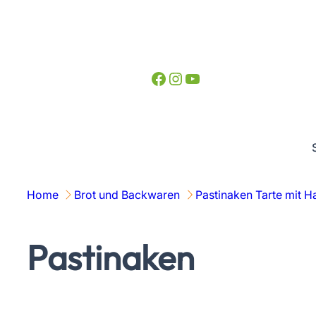
Zum
Inhalt
springen
Facebook
Instagram
YouTube
Home
Brot und Backwaren
Pastinaken Tarte mit H
Pastinaken