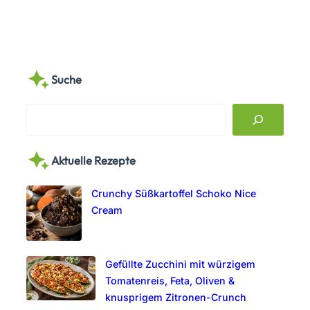
Suche
S
e
a
Aktuelle Rezepte
r
c
Crunchy Süßkartoffel Schoko Nice
h
Cream
Gefüllte Zucchini mit würzigem
Tomatenreis, Feta, Oliven &
knusprigem Zitronen-Crunch