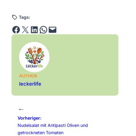
Tags:
Share on Facebook
Email this Page
Share on LinkedIn
Share on WhatsApp
Email this Page
AUTHOR
leckerlife
←
Vorheriger:
Nudelsalat mit Antipasti Oliven und
getrockneten Tomaten