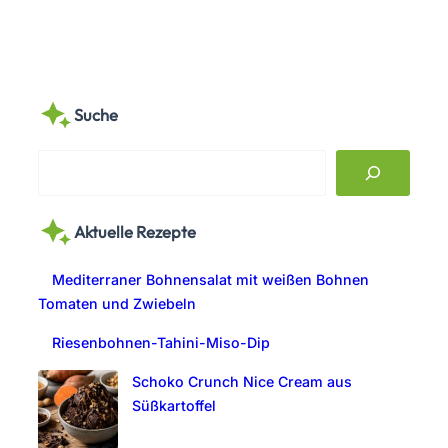
Suche
S
e
a
Aktuelle Rezepte
r
c
Mediterraner Bohnensalat mit weißen Bohnen
h
Tomaten und Zwiebeln
Riesenbohnen-Tahini-Miso-Dip
Schoko Crunch Nice Cream aus
Süßkartoffel