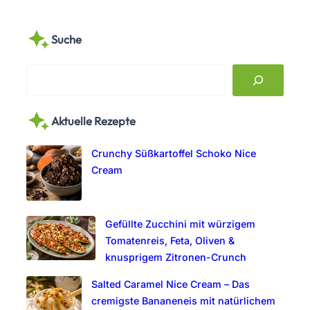
Suche
S
e
a
Aktuelle Rezepte
r
c
Crunchy Süßkartoffel Schoko Nice
h
Cream
Gefüllte Zucchini mit würzigem
Tomatenreis, Feta, Oliven &
knusprigem Zitronen-Crunch
Salted Caramel Nice Cream – Das
cremigste Bananeneis mit natürlichem