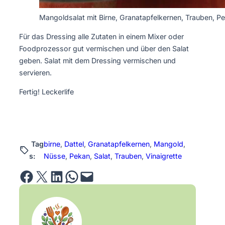
Mangoldsalat mit Birne, Granatapfelkernen, Trauben, P
Für das Dressing alle Zutaten in einem Mixer oder
Foodprozessor gut vermischen und über den Salat
geben. Salat mit dem Dressing vermischen und
servieren.
Fertig! Leckerlife
Tag
birne
, 
Dattel
, 
Granatapfelkernen
, 
Mangold
, 
s:
Nüsse
, 
Pekan
, 
Salat
, 
Trauben
, 
Vinaigrette
Share on Facebook
Email this Page
Share on LinkedIn
Share on WhatsApp
Email this Page