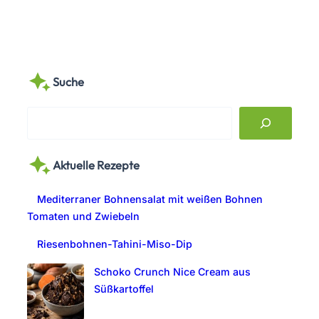
Suche
S
e
a
Aktuelle Rezepte
r
c
Mediterraner Bohnensalat mit weißen Bohnen
h
Tomaten und Zwiebeln
Riesenbohnen-Tahini-Miso-Dip
Schoko Crunch Nice Cream aus
Süßkartoffel