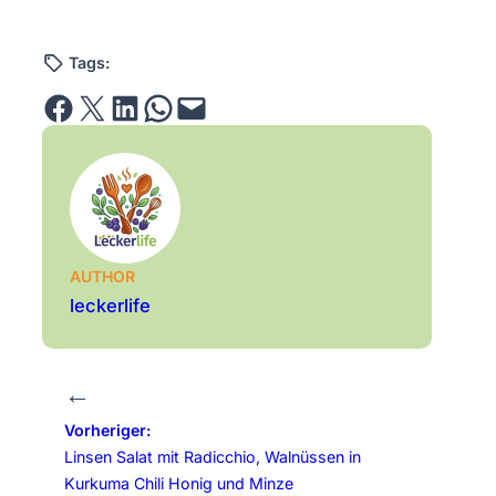
Tags:
Share on Facebook
Email this Page
Share on LinkedIn
Share on WhatsApp
Email this Page
AUTHOR
leckerlife
←
Vorheriger:
Linsen Salat mit Radicchio, Walnüssen in
Kurkuma Chili Honig und Minze