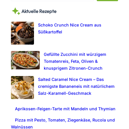
a
Aktuelle Rezepte
r
c
Schoko Crunch Nice Cream aus
h
Süßkartoffel
Gefüllte Zucchini mit würzigem
Tomatenreis, Feta, Oliven &
knusprigem Zitronen-Crunch
Salted Caramel Nice Cream – Das
cremigste Bananeneis mit natürlichem
Salz-Karamell-Geschmack
Aprikosen-Feigen-Tarte mit Mandeln und Thymian
Pizza mit Pesto, Tomaten, Ziegenkäse, Rucola und
Walnüssen