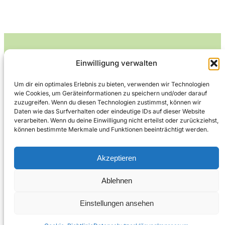
Einwilligung verwalten
Leckerlife
Um dir ein optimales Erlebnis zu bieten, verwenden wir Technologien
wie Cookies, um Geräteinformationen zu speichern und/oder darauf
Lecker essen – gesund leben.
zuzugreifen. Wenn du diesen Technologien zustimmst, können wir
Daten wie das Surfverhalten oder eindeutige IDs auf dieser Website
verarbeiten. Wenn du deine Einwilligung nicht erteilst oder zurückziehst,
können bestimmte Merkmale und Funktionen beeinträchtigt werden.
Über Leckerlife
Datenschutzerklärung
Impressum
Kontakt
Akzeptieren
Ablehnen
Copyright © 2026
Designed by
WPZOOM
Einstellungen ansehen