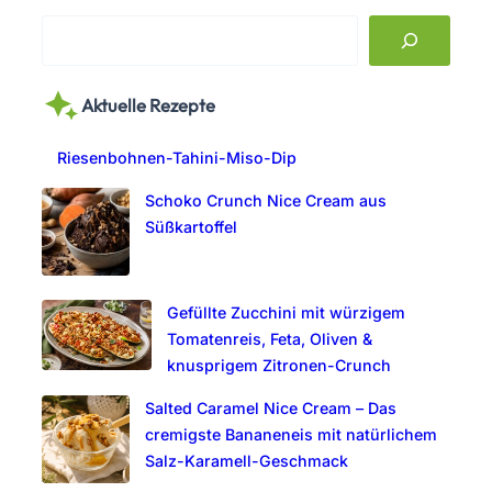
S
e
a
Aktuelle Rezepte
r
c
Riesenbohnen-Tahini-Miso-Dip
h
Schoko Crunch Nice Cream aus
Süßkartoffel
Gefüllte Zucchini mit würzigem
Tomatenreis, Feta, Oliven &
knusprigem Zitronen-Crunch
Salted Caramel Nice Cream – Das
cremigste Bananeneis mit natürlichem
Salz-Karamell-Geschmack