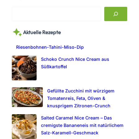
S
e
a
Aktuelle Rezepte
r
c
Riesenbohnen-Tahini-Miso-Dip
h
Schoko Crunch Nice Cream aus
Süßkartoffel
Gefüllte Zucchini mit würzigem
Tomatenreis, Feta, Oliven &
knusprigem Zitronen-Crunch
Salted Caramel Nice Cream – Das
cremigste Bananeneis mit natürlichem
Salz-Karamell-Geschmack