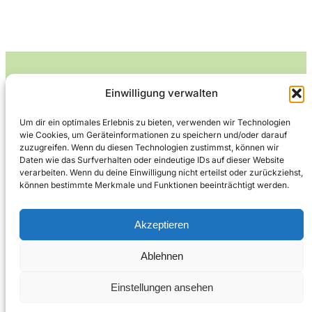
Einwilligung verwalten
Leckerlife
Um dir ein optimales Erlebnis zu bieten, verwenden wir Technologien
wie Cookies, um Geräteinformationen zu speichern und/oder darauf
Lecker essen – gesund leben.
zuzugreifen. Wenn du diesen Technologien zustimmst, können wir
Daten wie das Surfverhalten oder eindeutige IDs auf dieser Website
verarbeiten. Wenn du deine Einwilligung nicht erteilst oder zurückziehst,
können bestimmte Merkmale und Funktionen beeinträchtigt werden.
Über Leckerlife
Datenschutzerklärung
Impressum
Kontakt
Akzeptieren
Ablehnen
Copyright © 2026
Designed by
WPZOOM
Einstellungen ansehen