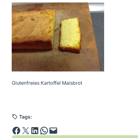
Glutenfreies Kartoffel Maisbrot
Tags:
Share on Facebook
Email this Page
Share on LinkedIn
Share on WhatsApp
Email this Page