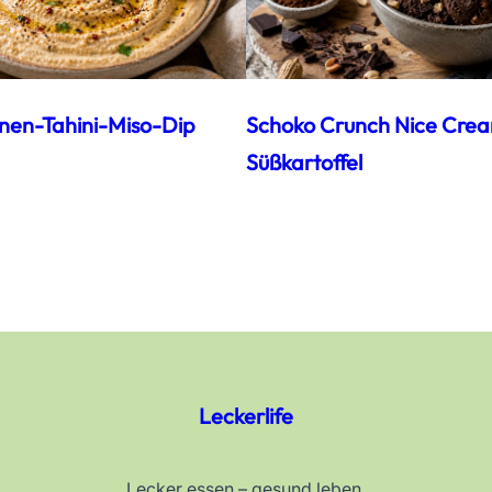
nen-Tahini-Miso-Dip
Schoko Crunch Nice Cre
Süßkartoffel
Leckerlife
Lecker essen – gesund leben.