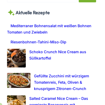
e
a
Aktuelle Rezepte
r
c
h
Mediterraner Bohnensalat mit weißen Bohnen
Tomaten und Zwiebeln
Riesenbohnen-Tahini-Miso-Dip
Schoko Crunch Nice Cream aus
Süßkartoffel
Gefüllte Zucchini mit würzigem
Tomatenreis, Feta, Oliven &
knusprigem Zitronen-Crunch
Salted Caramel Nice Cream – Das
cremigste Bananeneis mit