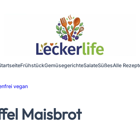
Startseite
Frühstück
Gemüsegerichte
Salate
Süßes
Alle Rezept
tenfrei vegan
ffel Maisbrot