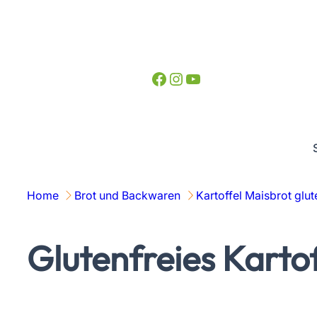
Zum
Inhalt
springen
Facebook
Instagram
YouTube
Home
Brot und Backwaren
Kartoffel Maisbrot glu
Glutenfreies Karto