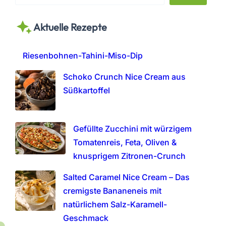
e
a
Aktuelle Rezepte
r
c
h
Riesenbohnen-Tahini-Miso-Dip
Schoko Crunch Nice Cream aus
Süßkartoffel
Gefüllte Zucchini mit würzigem
Tomatenreis, Feta, Oliven &
knusprigem Zitronen-Crunch
Salted Caramel Nice Cream – Das
cremigste Bananeneis mit
natürlichem Salz-Karamell-
Geschmack