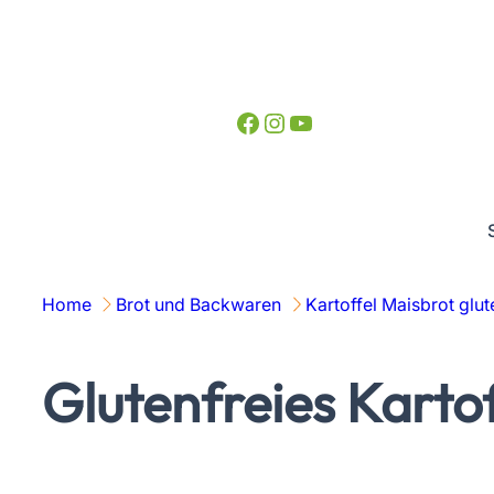
Zum
Inhalt
springen
Facebook
Instagram
YouTube
Home
Brot und Backwaren
Kartoffel Maisbrot glu
Glutenfreies Karto