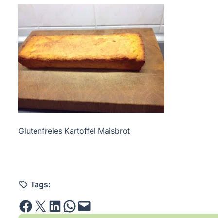
Glutenfreies Kartoffel Maisbrot
Tags:
Share on Facebook
Email this Page
Share on LinkedIn
Share on WhatsApp
Email this Page