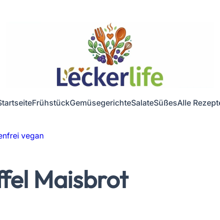
Startseite
Frühstück
Gemüsegerichte
Salate
Süßes
Alle Rezept
tenfrei vegan
ffel Maisbrot