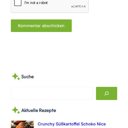
Suche
S
e
a
Aktuelle Rezepte
r
c
Crunchy Süßkartoffel Schoko Nice
h