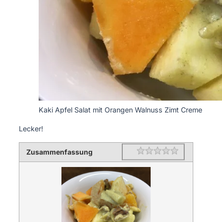
Kaki Apfel Salat mit Orangen Walnuss Zimt Creme
Lecker!
Zusammenfassung
Rating
1 star
2 stars
3 stars
4 stars
5 stars