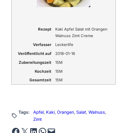
Rezept
Kaki Apfel Salat mit Orangen
Walnuss Zimt Creme
Verfasser
Leckerlife
Veröffentlicht auf
2018-01-16
Zubereitungszeit
15M
Kochzeit
15M
Gesamtzeit
15M
Tags:
Apfel
, 
Kaki
, 
Orangen
, 
Salat
, 
Walnuss
, 
Zimt
Share on Facebook
Email this Page
Share on LinkedIn
Share on WhatsApp
Email this Page