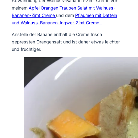
Abwandlung der Walnuss-Bananen-Zimt Creme von
meinem
Apfel Orangen Trauben Salat mit Walnuss-
Bananen-Zimt Creme
und dem
Pflaumen mit Datteln
und Walnuss-Bananen-Ingwer-Zimt Creme.
Anstelle der Banane enthält die Creme frisch
gepressten Orangensaft und ist daher etwas leichter
und fruchtiger.