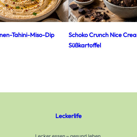
nen-Tahini-Miso-Dip
Schoko Crunch Nice Cre
Süßkartoffel
Leckerlife
Lecker essen – gesund leben.