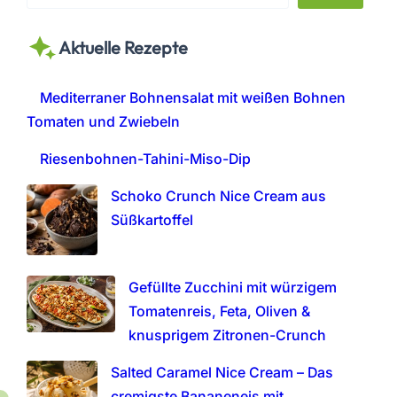
e
a
Aktuelle Rezepte
r
c
h
Mediterraner Bohnensalat mit weißen Bohnen
Tomaten und Zwiebeln
Riesenbohnen-Tahini-Miso-Dip
Schoko Crunch Nice Cream aus
Süßkartoffel
Gefüllte Zucchini mit würzigem
Tomatenreis, Feta, Oliven &
knusprigem Zitronen-Crunch
Salted Caramel Nice Cream – Das
cremigste Bananeneis mit