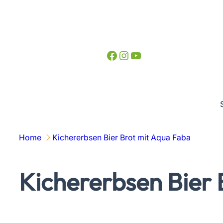
Zum
Inhalt
springen
Facebook
Instagram
YouTube
Home
Kichererbsen Bier Brot mit Aqua Faba
Kichererbsen Bier 