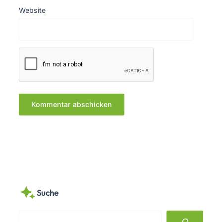
Website
Suche
S