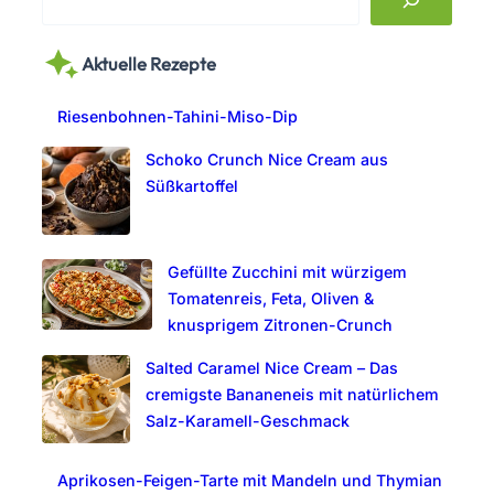
e
a
Aktuelle Rezepte
r
c
Riesenbohnen-Tahini-Miso-Dip
h
Schoko Crunch Nice Cream aus
Süßkartoffel
Gefüllte Zucchini mit würzigem
Tomatenreis, Feta, Oliven &
knusprigem Zitronen-Crunch
Salted Caramel Nice Cream – Das
cremigste Bananeneis mit natürlichem
Salz-Karamell-Geschmack
Aprikosen-Feigen-Tarte mit Mandeln und Thymian