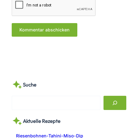
Suche
S
e
a
Aktuelle Rezepte
r
c
Riesenbohnen-Tahini-Miso-Dip
h