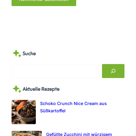
Suche
S
e
a
Aktuelle Rezepte
r
c
Schoko Crunch Nice Cream aus
h
Süßkartoffel
Gefüllte Zucchini mit würzigem