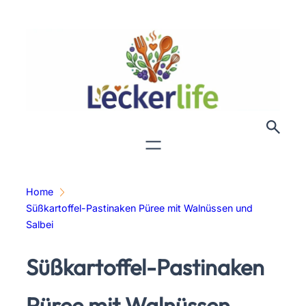
Zum
Inhalt
springen
Home
Süßkartoffel-Pastinaken Püree mit Walnüssen und
Salbei
Süßkartoffel-Pastinaken
Püree mit Walnüssen