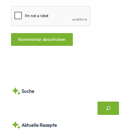
Suche
S
e
a
Aktuelle Rezepte
r