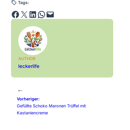
Tags:
Share on Facebook
Email this Page
Share on LinkedIn
Share on WhatsApp
Email this Page
AUTHOR
leckerlife
←
Vorheriger:
Gefüllte Schoko Maronen Trüffel mit
Kastaniencreme