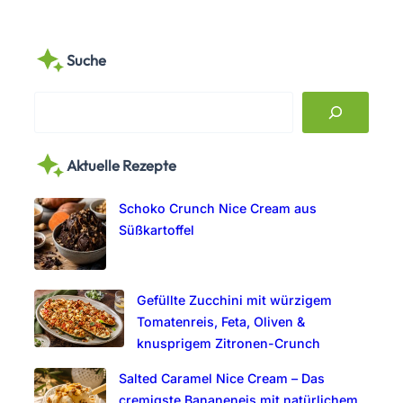
Suche
S
e
a
Aktuelle Rezepte
r
c
Schoko Crunch Nice Cream aus
h
Süßkartoffel
Gefüllte Zucchini mit würzigem
Tomatenreis, Feta, Oliven &
knusprigem Zitronen-Crunch
Salted Caramel Nice Cream – Das
cremigste Bananeneis mit natürlichem