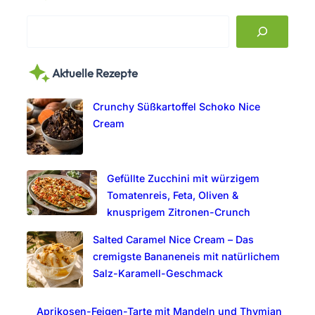
S
e
a
Aktuelle Rezepte
r
c
Crunchy Süßkartoffel Schoko Nice
h
Cream
Gefüllte Zucchini mit würzigem
Tomatenreis, Feta, Oliven &
knusprigem Zitronen-Crunch
Salted Caramel Nice Cream – Das
cremigste Bananeneis mit natürlichem
Salz-Karamell-Geschmack
Aprikosen-Feigen-Tarte mit Mandeln und Thymian