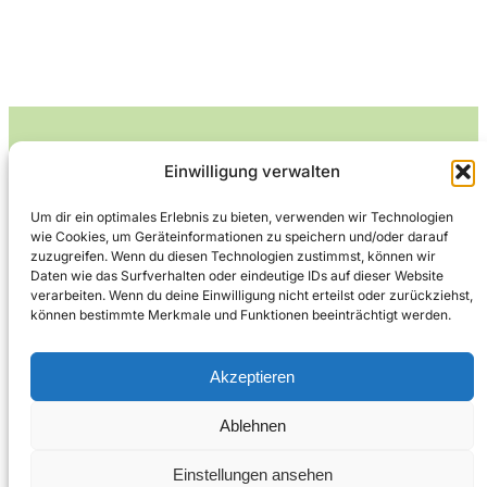
Einwilligung verwalten
Leckerlife
Um dir ein optimales Erlebnis zu bieten, verwenden wir Technologien
wie Cookies, um Geräteinformationen zu speichern und/oder darauf
Lecker essen – gesund leben.
zuzugreifen. Wenn du diesen Technologien zustimmst, können wir
Daten wie das Surfverhalten oder eindeutige IDs auf dieser Website
verarbeiten. Wenn du deine Einwilligung nicht erteilst oder zurückziehst,
können bestimmte Merkmale und Funktionen beeinträchtigt werden.
Über Leckerlife
Datenschutzerklärung
Impressum
Kontakt
Akzeptieren
Ablehnen
Copyright © 2026
Designed by
WPZOOM
Einstellungen ansehen