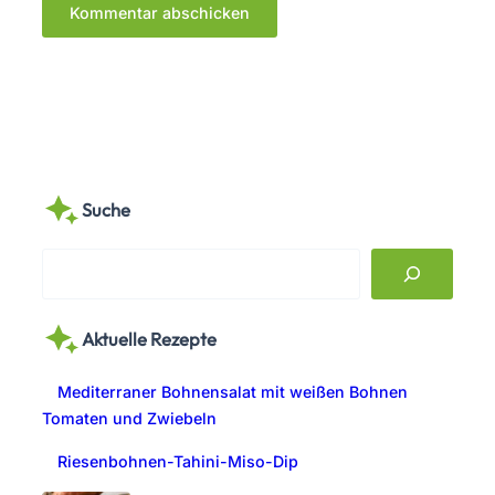
Suche
S
e
a
Aktuelle Rezepte
r
c
Mediterraner Bohnensalat mit weißen Bohnen
h
Tomaten und Zwiebeln
Riesenbohnen-Tahini-Miso-Dip