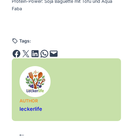
Protein-Power: Soja Baguette mit Tofu und Aqua
Faba
Tags:
Share on Facebook
Email this Page
Share on LinkedIn
Share on WhatsApp
Email this Page
AUTHOR
leckerlife
←