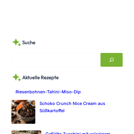
Suche
S
e
a
Aktuelle Rezepte
r
c
Riesenbohnen-Tahini-Miso-Dip
h
Schoko Crunch Nice Cream aus
Süßkartoffel
Gefüllte Zucchini mit würzigem