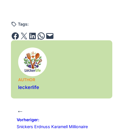
Tags:
Share on Facebook
Email this Page
Share on LinkedIn
Share on WhatsApp
Email this Page
AUTHOR
leckerlife
←
Vorheriger:
Snickers Erdnuss Karamell Millionaire