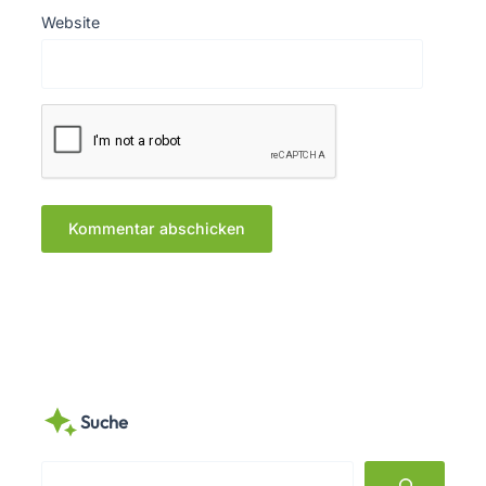
Website
Suche
S