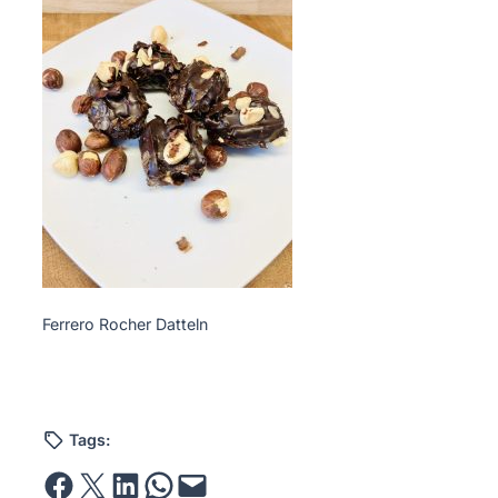
Ferrero Rocher Datteln
Tags:
Share on Facebook
Email this Page
Share on LinkedIn
Share on WhatsApp
Email this Page