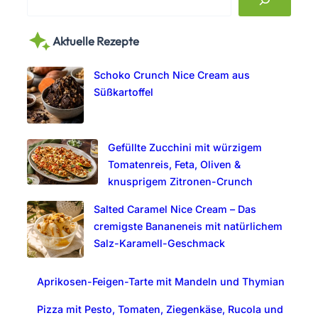
e
a
Aktuelle Rezepte
r
c
Schoko Crunch Nice Cream aus
h
Süßkartoffel
Gefüllte Zucchini mit würzigem
Tomatenreis, Feta, Oliven &
knusprigem Zitronen-Crunch
Salted Caramel Nice Cream – Das
cremigste Bananeneis mit natürlichem
Salz-Karamell-Geschmack
Aprikosen-Feigen-Tarte mit Mandeln und Thymian
Pizza mit Pesto, Tomaten, Ziegenkäse, Rucola und