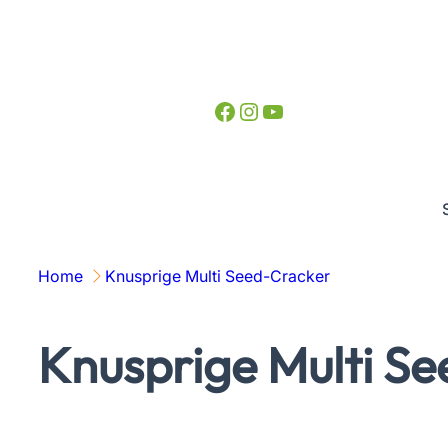
Zum
Inhalt
springen
Facebook
Instagram
YouTube
Home
Knusprige Multi Seed-Cracker
Knusprige Multi S