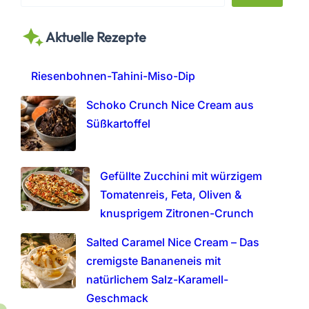
e
a
Aktuelle Rezepte
r
c
h
Riesenbohnen-Tahini-Miso-Dip
Schoko Crunch Nice Cream aus
Süßkartoffel
Gefüllte Zucchini mit würzigem
Tomatenreis, Feta, Oliven &
knusprigem Zitronen-Crunch
Salted Caramel Nice Cream – Das
cremigste Bananeneis mit
natürlichem Salz-Karamell-
Geschmack