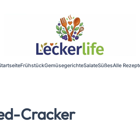
Startseite
Frühstück
Gemüsegerichte
Salate
Süßes
Alle Rezept
eed-Cracker