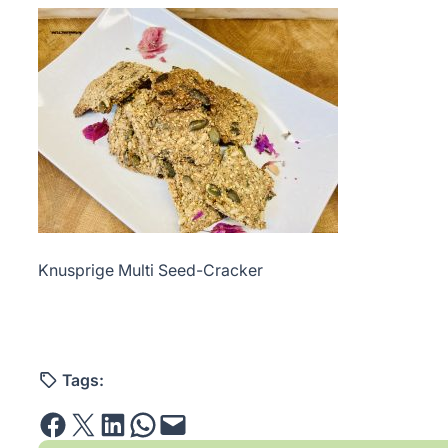
Knusprige Multi Seed-Cracker
Tags:
Share on Facebook
Email this Page
Share on LinkedIn
Share on WhatsApp
Email this Page