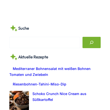
Suche
S
e
a
Aktuelle Rezepte
r
c
Mediterraner Bohnensalat mit weißen Bohnen
h
Tomaten und Zwiebeln
Riesenbohnen-Tahini-Miso-Dip
Schoko Crunch Nice Cream aus
Süßkartoffel