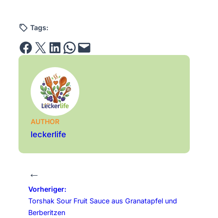
Tags:
Share on Facebook
Email this Page
Share on LinkedIn
Share on WhatsApp
Email this Page
AUTHOR
leckerlife
←
Vorheriger:
Torshak Sour Fruit Sauce aus Granatapfel und
Berberitzen