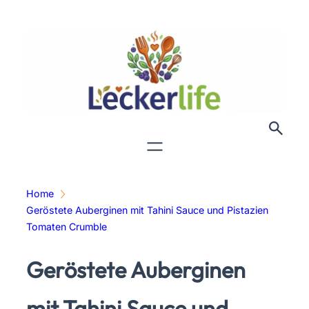
Zum
Inhalt
springen
Home
Geröstete Auberginen mit Tahini Sauce und Pistazien
Tomaten Crumble
Geröstete Auberginen
mit Tahini Sauce und