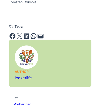
Tomaten Crumble
Tags:
Share on Facebook
Email this Page
Share on LinkedIn
Share on WhatsApp
Email this Page
AUTHOR
leckerlife
←
Vorheriger: