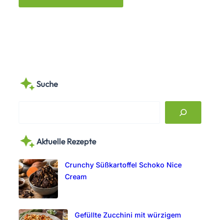
Suche
S
e
a
Aktuelle Rezepte
r
c
Crunchy Süßkartoffel Schoko Nice
h
Cream
Gefüllte Zucchini mit würzigem