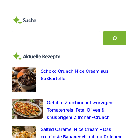
Suche
S
e
a
Aktuelle Rezepte
r
c
Schoko Crunch Nice Cream aus
h
Süßkartoffel
Gefüllte Zucchini mit würzigem
Tomatenreis, Feta, Oliven &
knusprigem Zitronen-Crunch
Salted Caramel Nice Cream – Das
cremigste Bananeneis mit natürlichem