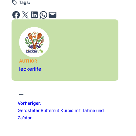
Tags:
Share on Facebook
Email this Page
Share on LinkedIn
Share on WhatsApp
Email this Page
AUTHOR
leckerlife
←
Vorheriger:
Gerösteter Butternut Kürbis mit Tahine und
Za’atar