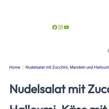
Zum
Inhalt
springen
Facebook
Instagram
YouTube
Home
Nudelsalat mit Zucchini, Mandeln und Halloum
Nudelsalat mit Zuc