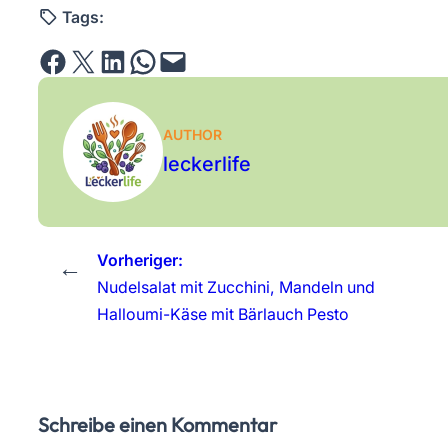
Tags:
Share on Facebook
Email this Page
Share on LinkedIn
Share on WhatsApp
Email this Page
AUTHOR
leckerlife
Vorheriger:
←
Nudelsalat mit Zucchini, Mandeln und
Halloumi-Käse mit Bärlauch Pesto
Schreibe einen Kommentar