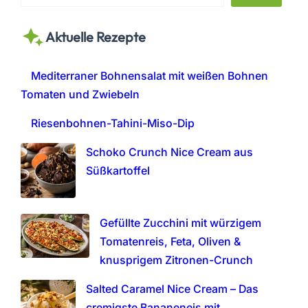
e
a
Aktuelle Rezepte
r
c
h
Mediterraner Bohnensalat mit weißen Bohnen
Tomaten und Zwiebeln
Riesenbohnen-Tahini-Miso-Dip
Schoko Crunch Nice Cream aus
Süßkartoffel
Gefüllte Zucchini mit würzigem
Tomatenreis, Feta, Oliven &
knusprigem Zitronen-Crunch
Salted Caramel Nice Cream – Das
cremigste Bananeneis mit