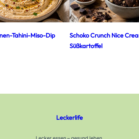
nen-Tahini-Miso-Dip
Schoko Crunch Nice Cre
Süßkartoffel
Leckerlife
Lecker essen – gesund leben.