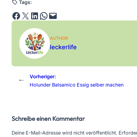
Tags:
Share on Facebook
Email this Page
Share on LinkedIn
Share on WhatsApp
Email this Page
AUTHOR
leckerlife
Vorheriger:
←
Holunder Balsamico Essig selber machen
Schreibe einen Kommentar
Deine E-Mail-Adresse wird nicht veröffentlicht.
Erforder