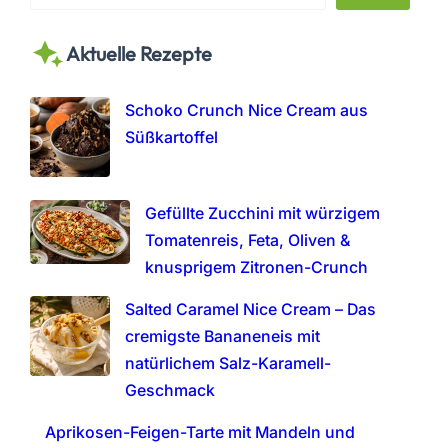
e
a
Aktuelle Rezepte
r
c
h
Schoko Crunch Nice Cream aus
Süßkartoffel
Gefüllte Zucchini mit würzigem
Tomatenreis, Feta, Oliven &
knusprigem Zitronen-Crunch
Salted Caramel Nice Cream – Das
cremigste Bananeneis mit
natürlichem Salz-Karamell-
Geschmack
Aprikosen-Feigen-Tarte mit Mandeln und