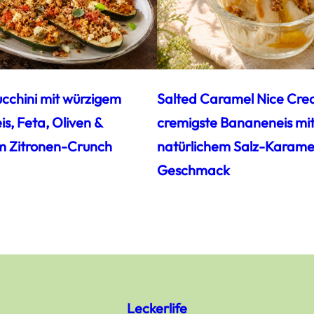
ucchini mit würzigem
Salted Caramel Nice Cre
s, Feta, Oliven &
cremigste Bananeneis mi
m Zitronen-Crunch
natürlichem Salz-Karamel
Geschmack
Leckerlife