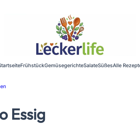
Startseite
Frühstück
Gemüsegerichte
Salate
Süßes
Alle Rezept
hen
o Essig