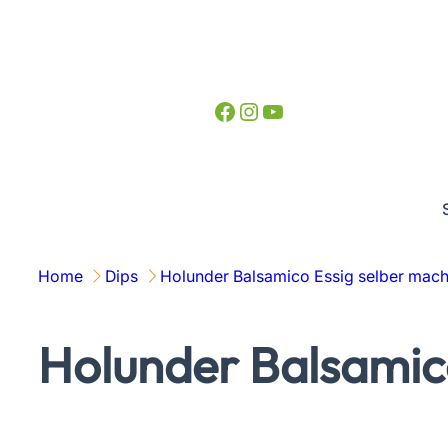
Zum
Inhalt
springen
Facebook
Instagram
YouTube
Home
Dips
Holunder Balsamico Essig selber mac
Holunder Balsamic