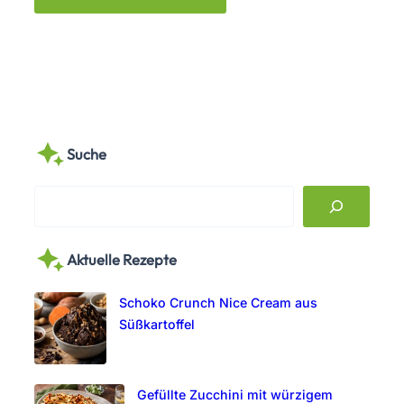
Suche
S
e
a
Aktuelle Rezepte
r
c
Schoko Crunch Nice Cream aus
h
Süßkartoffel
Gefüllte Zucchini mit würzigem