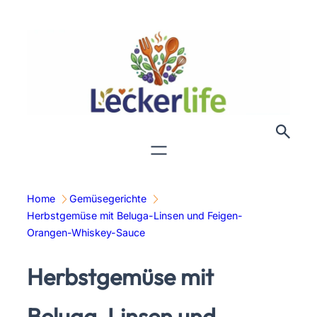
Zum
Inhalt
springen
Home
Gemüsegerichte
Herbstgemüse mit Beluga-Linsen und Feigen-
Orangen-Whiskey-Sauce
Herbstgemüse mit
Beluga-Linsen und