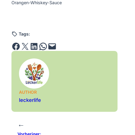
Orangen-Whiskey-Sauce
Tags:
Share on Facebook
Email this Page
Share on LinkedIn
Share on WhatsApp
Email this Page
AUTHOR
leckerlife
←
Vorheriger: