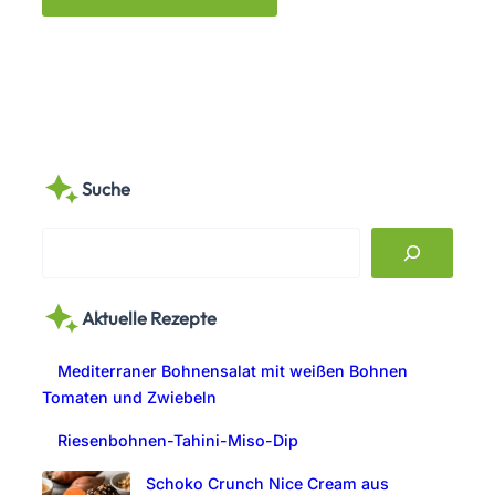
Suche
S
e
a
Aktuelle Rezepte
r
c
Mediterraner Bohnensalat mit weißen Bohnen
h
Tomaten und Zwiebeln
Riesenbohnen-Tahini-Miso-Dip
Schoko Crunch Nice Cream aus