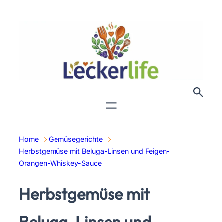
Zum
Inhalt
springen
Home
Gemüsegerichte
Herbstgemüse mit Beluga-Linsen und Feigen-
Orangen-Whiskey-Sauce
Herbstgemüse mit
Beluga-Linsen und