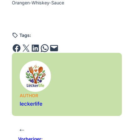
Orangen-Whiskey-Sauce
Tags:
Share on Facebook
Email this Page
Share on LinkedIn
Share on WhatsApp
Email this Page
AUTHOR
leckerlife
←
Vorheriger: