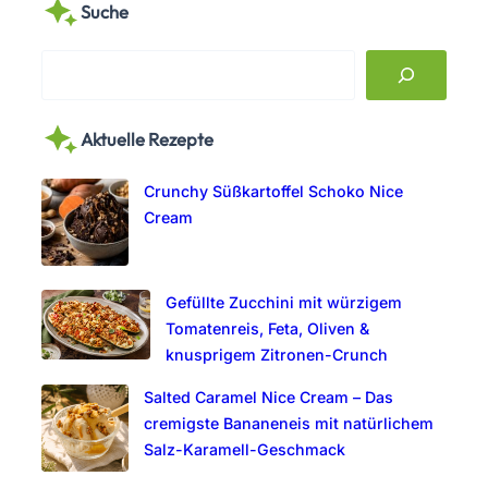
Suche
S
e
a
Aktuelle Rezepte
r
c
Crunchy Süßkartoffel Schoko Nice
h
Cream
Gefüllte Zucchini mit würzigem
Tomatenreis, Feta, Oliven &
knusprigem Zitronen-Crunch
Salted Caramel Nice Cream – Das
cremigste Bananeneis mit natürlichem
Salz-Karamell-Geschmack