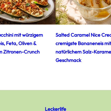
ucchini mit würzigem
Salted Caramel Nice Cre
s, Feta, Oliven &
cremigste Bananeneis mi
m Zitronen-Crunch
natürlichem Salz-Karamel
Geschmack
Leckerlife