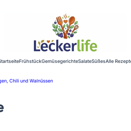
Startseite
Frühstück
Gemüsegerichte
Salate
Süßes
Alle Rezept
gen, Chili und Walnüssen
e