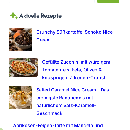
e
a
Aktuelle Rezepte
r
c
h
Crunchy Süßkartoffel Schoko Nice
Cream
Gefüllte Zucchini mit würzigem
Tomatenreis, Feta, Oliven &
knusprigem Zitronen-Crunch
Salted Caramel Nice Cream – Das
cremigste Bananeneis mit
natürlichem Salz-Karamell-
Geschmack
Aprikosen-Feigen-Tarte mit Mandeln und