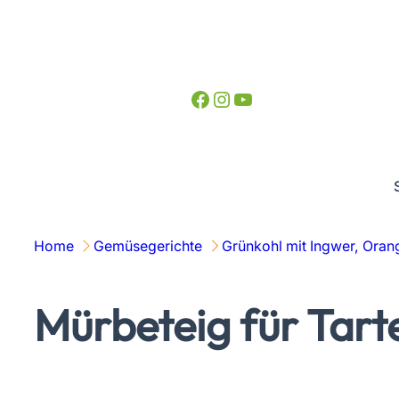
Zum
Inhalt
springen
Facebook
Instagram
YouTube
Home
Gemüsegerichte
Grünkohl mit Ingwer, Oran
Mürbeteig für Tart