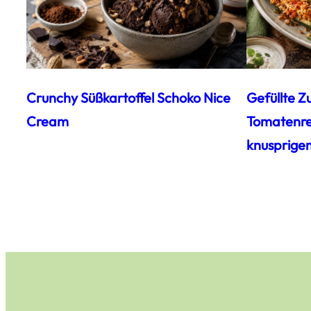
Crunchy Süßkartoffel Schoko Nice
Gefüllte Z
Cream
Tomatenrei
knusprige