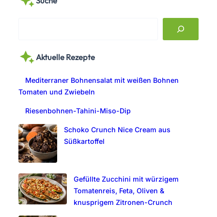
Suche
S
e
a
Aktuelle Rezepte
r
c
Mediterraner Bohnensalat mit weißen Bohnen
h
Tomaten und Zwiebeln
Riesenbohnen-Tahini-Miso-Dip
Schoko Crunch Nice Cream aus
Süßkartoffel
Gefüllte Zucchini mit würzigem
Tomatenreis, Feta, Oliven &
knusprigem Zitronen-Crunch