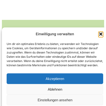
Einwilligung verwalten
Leckerlife
Um dir ein optimales Erlebnis zu bieten, verwenden wir Technologien
wie Cookies, um Geräteinformationen zu speichern und/oder darauf
Lecker essen – gesund leben.
zuzugreifen. Wenn du diesen Technologien zustimmst, können wir
Daten wie das Surfverhalten oder eindeutige IDs auf dieser Website
verarbeiten. Wenn du deine Einwilligung nicht erteilst oder zurückziehst,
können bestimmte Merkmale und Funktionen beeinträchtigt werden.
Über Leckerlife
Datenschutzerklärung
Impressum
Kontakt
Akzeptieren
Ablehnen
Copyright © 2026
Designed by
WPZOOM
Einstellungen ansehen