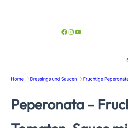
Zum
Inhalt
springen
Facebook
Instagram
YouTube
Home
Dressings und Saucen
Fruchtige Peperonata
Peperonata – Fruc