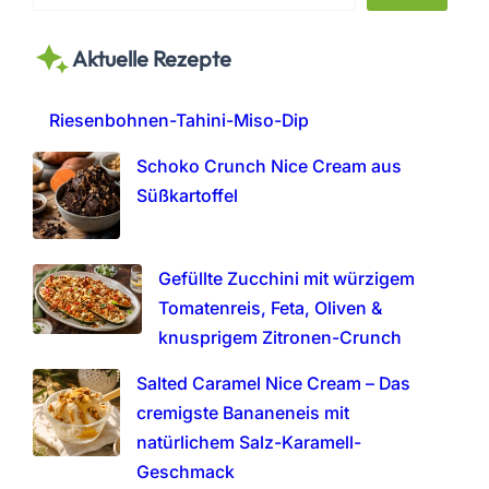
e
a
Aktuelle Rezepte
r
c
h
Riesenbohnen-Tahini-Miso-Dip
Schoko Crunch Nice Cream aus
Süßkartoffel
Gefüllte Zucchini mit würzigem
Tomatenreis, Feta, Oliven &
knusprigem Zitronen-Crunch
Salted Caramel Nice Cream – Das
cremigste Bananeneis mit
natürlichem Salz-Karamell-
Geschmack