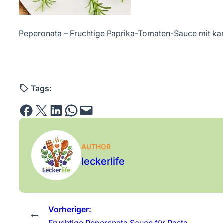
Peperonata – Fruchtige Paprika-Tomaten-Sauce mit kar
Tags:
Share on Facebook
Email this Page
Share on LinkedIn
Share on WhatsApp
Email this Page
AUTHOR
leckerlife
Vorheriger:
←
Fruchtige Peperonata Sauce für Pasta